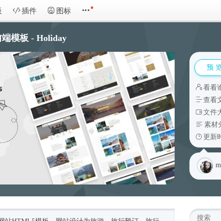
板
插件
图标
 - Holiday
预 
看看
查看
文件大
素材
更新时
m